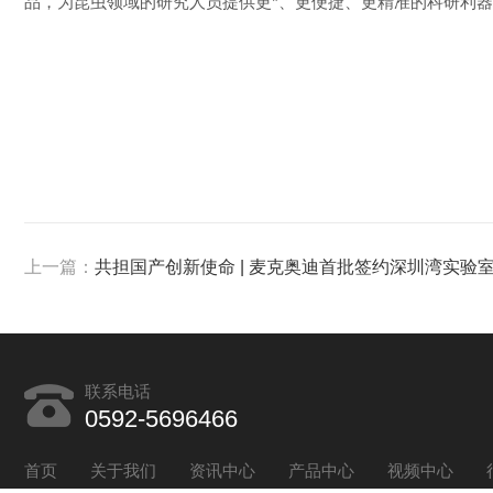
品，为昆虫领域的研究人员提供更*、更便捷、更精准的科研利
上一篇：
共担国产创新使命 | 麦克奥迪首批签约深圳湾实验室国产仪器
联系电话
0592-5696466
首页
关于我们
资讯中心
产品中心
视频中心