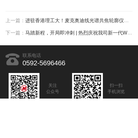
上一篇：
进驻香港理工大！麦克奥迪线光谱共焦轮廓仪，助力世界百强名校打造前沿科研新高地
下一篇：
马踏新程，开局即冲刺 | 热烈庆祝我司新一代Wi-Fi 6无线智能显微互动教学系统入驻宁夏医科大学
联系电话
0592-5696466
关注
扫一扫
公众号
手机浏览
Copyright©2026 麦克奥迪实业集团有限公司 版权所有
备案
号：闽ICP备09004620号-21
sitemap.xml
技术支持：
化工仪器
网
管理登陆