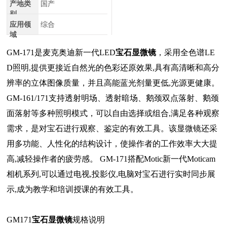
产地类
国产
别
应用领
综合
域
GM-171是麦克奥迪新一代LED
宝石显微镜
，采用全色谱LE
D照明,提供更接近自然光的色彩还原效果,具有高清晰和高分
辨率的立体图像质量，并且高能蓝光剂量更低,光源更健康。
GM-161/171支持透射明场、透射暗场、鹅颈双点落射、鹅颈
面落射等多种照明模式，可以自由选择或组合,满足各种观察
需求，是对宝石进行观察、鉴定的有效工具。该显微镜还采
用多功能、人性化的结构设计，使操作者的工作效率大大提
高,减轻操作者的疲劳感。 GM-171搭配Motic新一代Moticam
相机系列,可以通过电视,投影仪,电脑对宝石进行实时同步展
示,成为教学和培训授课的有效工具。
GM171
宝石显微镜
规格说明