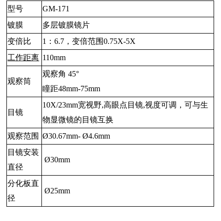
型号
GM-171
镀膜
多层镀膜镜片
变倍比
1：6.7，变倍范围0.75X-5X
工作距离
110mm
观察角 45°
观察筒
瞳距48mm-75mm
10X/23mm宽视野,高眼点目镜,视度可调，可与生
目镜
物显微镜的目镜互换
观察范围
Ø30.67mm- Ø4.6mm
目镜安装
Ø30mm
直径
分化板直
Ø25mm
径