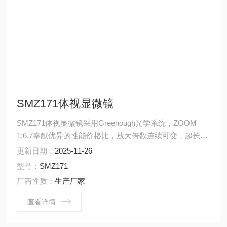
SMZ171体视显微镜
SMZ171体视显微镜采用Greenough光学系统，ZOOM
1:6.7奉献优异的性能价格比，放大倍数连续可变，超长工
作距离、超大景深，成就了SMZ-171的三维立体图像。
更新日期：
2025-11-26
型号：
SMZ171
厂商性质：
生产厂家
查看详情