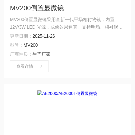
MV200倒置显微镜
MV200倒置显微镜采用全新一代平场相衬物镜，内置
12V/3W LED 光源，成像效果逼真。支持明场、相衬观察
方式，能够满足生物学、组织学、微生物学、免疫学和医
更新日期：
2025-11-26
学等领域的观察教学需要，可为活体细胞组织、流质和沉
型号：
MV200
淀物等纤维观察的研究提供便捷、准确、有效的手段。
厂商性质：
生产厂家
查看详情