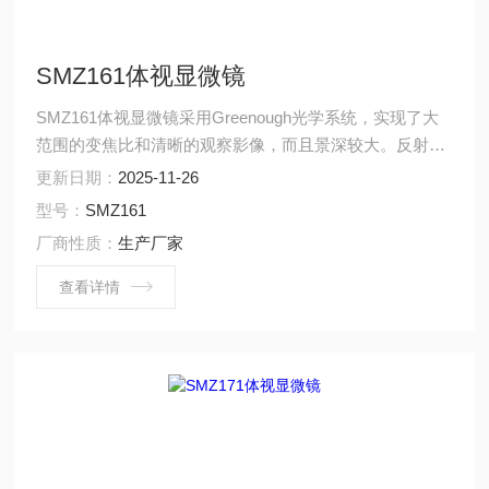
SMZ161体视显微镜
SMZ161体视显微镜采用Greenough光学系统，实现了大
范围的变焦比和清晰的观察影像，而且景深较大。反射式
透射光源，使照明更加均匀，降低工作台面的温度，避免
更新日期：
2025-11-26
了工作台面温度过高。
型号：
SMZ161
厂商性质：
生产厂家
查看详情