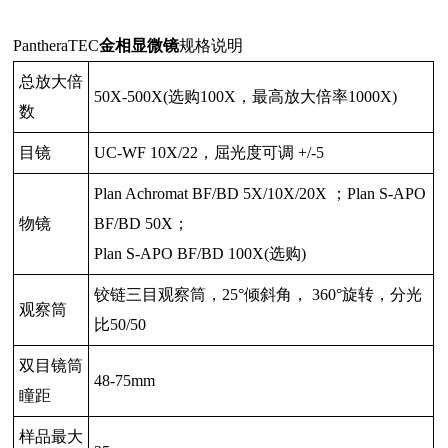
PantheraTEC
金相显微镜
规格说明
总放大倍
50X-500X(选购
100X
，最高放大倍率
1000X)
数
目镜
UC-WF 10X/22，屈光度可调
+/-5
Plan Achromat BF/BD 5X/10X/20X ；Plan S-APO
物镜
BF/BD 50X；
Plan S-APO BF/BD 100X(选购)
铰链三目观察筒，25°倾斜角， 360°旋转，分光
观察筒
比50/50
双目镜筒
48-75mm
瞳距
样品最大