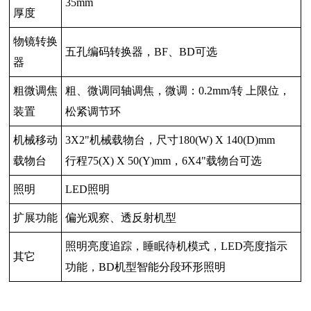
35mm
厚度
物镜转换
五孔编码转换器，
BF
、
BD
可选
器
粗微调焦
粗、微调同轴调焦，微调：
0.2mm/
转 上限位，
装置
松紧调节环
机械移动
3X2"机械载物台，尺寸180(W) X 140(D)mm
载物台
行程75(X) X 50(Y)mm，6X4"载物台可选
照明
LED照明
扩展功能
偏光观察、透反射机型
照明亮度追踪，睡眠待机模式，
LED
亮度指示
其它
功能，
BD
机型智能分段环形照明